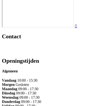
Contact
Heeft u vragen over ons aanbod of wilt u meer informatie over een spe
mail. Wij streven ernaar om u zo snel mogelijk van een passend antwo
Openingstijden
Algemeen
Vandaag
10:00 - 15:30
Morgen
Gesloten
Maandag
09:00 - 17:30
Dinsdag
09:00 - 17:30
Woensdag
09:00 - 17:30
Donderdag
09:00 - 17:30
Vrijdag
09:00 - 17:30