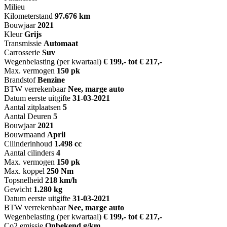
Milieu
Kilometerstand
97.676 km
Bouwjaar
2021
Kleur
Grijs
Transmissie
Automaat
Carrosserie
Suv
Wegenbelasting (per kwartaal)
€ 199,- tot € 217,-
Max. vermogen
150 pk
Brandstof
Benzine
BTW verrekenbaar
Nee, marge auto
Datum eerste uitgifte
31-03-2021
Aantal zitplaatsen
5
Aantal Deuren
5
Bouwjaar
2021
Bouwmaand
April
Cilinderinhoud
1.498 cc
Aantal cilinders
4
Max. vermogen
150 pk
Max. koppel
250 Nm
Topsnelheid
218 km/h
Gewicht
1.280 kg
Datum eerste uitgifte
31-03-2021
BTW verrekenbaar
Nee, marge auto
Wegenbelasting (per kwartaal)
€ 199,- tot € 217,-
Co2 emissie
Onbekend g/km