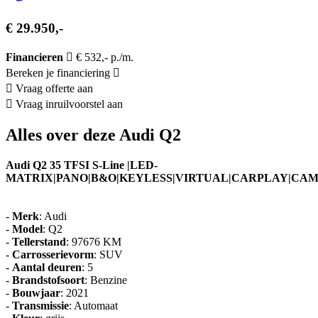
€ 29.950,-
Financieren
€ 532,- p./m.
Bereken je financiering
Vraag offerte aan
Vraag inruilvoorstel aan
Alles over deze Audi Q2
Audi Q2 35 TFSI S-Line |LED-
MATRIX|PANO|B&O|KEYLESS|VIRTUAL|CARPLAY|CA
-
Merk
: Audi
-
Model
: Q2
-
Tellerstand
: 97676 KM
-
Carrosserievorm
: SUV
-
Aantal deuren
: 5
-
Brandstofsoort
: Benzine
-
Bouwjaar
: 2021
-
Transmissie
: Automaat