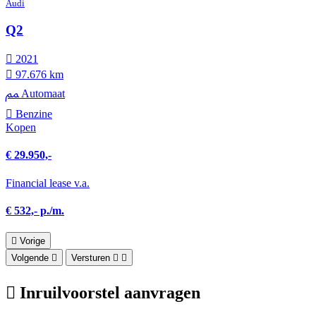
Audi
Q2
2021
97.676 km
Automaat
Benzine
Kopen
€ 29.950,-
Financial lease v.a.
€ 532,- p./m.
Vorige
Volgende
Versturen
Inruilvoorstel aanvragen