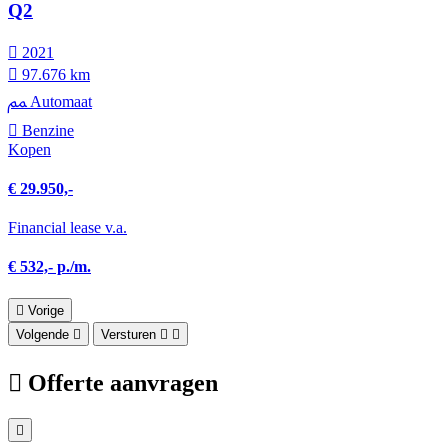
Q2
2021
97.676 km
Automaat
Benzine
Kopen
€ 29.950,-
Financial lease v.a.
€ 532,- p./m.
Vorige
Volgende
Versturen
Offerte aanvragen