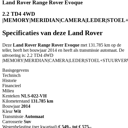
Land Rover Range Rover Evoque
2.2 TD4 4WD
|MEMORY|MERIDIAN|CAMERA|LEDER|STOEL
Specificaties van deze Land Rover
Deze
Land Rover Range Rover Evoque
met 131.785 km op de
teller, heeft het bouwjaar 2014 en heeft als transmissie automaat. De
uitvoering is: 2.2 TD4 4WD
|MEMORY|MERIDIAN|CAMERA|LEDER|STOEL+STUURVERW
Basisgegevens
Technisch
Historie
Financieel
Milieu
Kenteken
NL
S-022-VH
Kilometerstand
131.785 km
Bouwjaar
2014
Kleur
Wit
Transmissie
Automaat
Carrosserie
Suv
Wegenbelasting (per kwartaal)
€ 549,- tot € 575,-