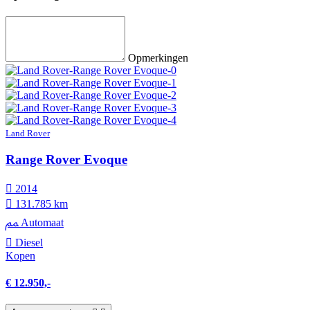
Opmerkingen
Land Rover
Range Rover Evoque
2014
131.785 km
Automaat
Diesel
Kopen
€ 12.950,-