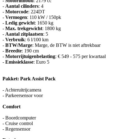
-
Motorinhoud
: 2179 cc
-
Aantal cilinders
: 4
-
Motorcode
: 224DT
-
Vermogen
: 110 kW / 150pk
-
Ledig gewicht
: 1650 kg
-
Max. trekgewicht
: 1800 kg
-
Aantal zitplaatsen
: 5
-
Verbruik
: 6 l/100 km
-
BTW/Marge
: Marge, de BTW is niet aftrekbaar
-
Breedte
: 190 cm
-
Motorrijtuigenbelasting
: € 549 - 575 per kwartaal
-
Emissieklasse
: Euro 5
Pakket: Park Assist Pack
- Achteruitrijcamera
- Parkeersensor voor
Comfort
- Boordcomputer
- Cruise control
- Regensensor