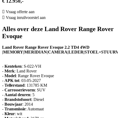
€ 12.950,-
Vraag offerte aan
Vraag inruilvoorstel aan
Alles over deze Land Rover Range Rover
Evoque
Land Rover Range Rover Evoque 2.2 TD4 4WD
|MEMORY|MERIDIAN|CAMERA|LEDER|STOEL+STUURV
-
Kenteken
: S-022-VH
-
Merk
: Land Rover
-
Model
: Range Rover Evoque
-
APK tot
: 03-05-2027
-
Tellerstand
: 131785 KM
-
Carrosserievorm
: SUV
-
Aantal deuren
: 5
-
Brandstofsoort
: Diesel
-
Bouwjaar
: 2014
-
Transmissie
: Automaat
-
Kleur
: wit