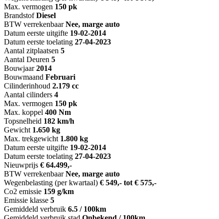
Max. vermogen
150 pk
Brandstof
Diesel
BTW verrekenbaar
Nee, marge auto
Datum eerste uitgifte
19-02-2014
Datum eerste toelating
27-04-2023
Aantal zitplaatsen
5
Aantal Deuren
5
Bouwjaar
2014
Bouwmaand
Februari
Cilinderinhoud
2.179 cc
Aantal cilinders
4
Max. vermogen
150 pk
Max. koppel
400 Nm
Topsnelheid
182 km/h
Gewicht
1.650 kg
Max. trekgewicht
1.800 kg
Datum eerste uitgifte
19-02-2014
Datum eerste toelating
27-04-2023
Nieuwprijs
€ 64.499,-
BTW verrekenbaar
Nee, marge auto
Wegenbelasting (per kwartaal)
€ 549,- tot € 575,-
Co2 emissie
159 g/km
Emissie klasse
5
Gemiddeld verbruik
6.5 / 100km
Gemiddeld verbruik stad
Onbekend / 100km