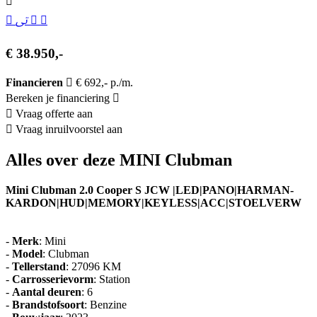
€ 38.950,-
Financieren
€ 692,- p./m.
Bereken je financiering
Vraag offerte aan
Vraag inruilvoorstel aan
Alles over deze MINI Clubman
Mini Clubman 2.0 Cooper S JCW |LED|PANO|HARMAN-
KARDON|HUD|MEMORY|KEYLESS|ACC|STOELVERW
-
Merk
: Mini
-
Model
: Clubman
-
Tellerstand
: 27096 KM
-
Carrosserievorm
: Station
-
Aantal deuren
: 6
-
Brandstofsoort
: Benzine