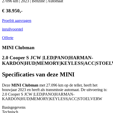
27096 km | 2023 | Benzine | Automaat
€ 38.950,-
Proefrit aanvragen
inruilvoorstel
Offerte
MINI Clubman
2.0 Cooper S JCW |LED|PANO|HARMAN-
KARDON|HUD|MEMORY|KEYLESS|ACC|STOE
Specificaties van deze MINI
Deze
MINI Clubman
met 27.096 km op de teller, heeft het
bouwjaar 2023 en heeft als transmissie automaat. De uitvoering is:
2.0 Cooper S JCW |LED|PANO|HARMAN-
KARDON|HUD|MEMORY|KEYLESS|ACC|STOELVERW
Basisgegevens
Technisch