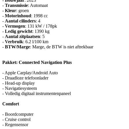
-
Bouwjaar
: 2023
-
Transmissie
: Automaat
-
Kleur
: groen
-
Motorinhoud
: 1998 cc
-
Aantal cilinders
: 4
-
Vermogen
: 131 kW / 178pk
-
Ledig gewicht
: 1390 kg
-
Aantal zitplaatsen
: 5
-
Verbruik
: 6.2 l/100 km
-
BTW/Marge
: Marge, de BTW is niet aftrekbaar
Pakket: Connected Navigation Plus
- Apple Carplay/Android Auto
- Draadloze telefoonlader
- Head-up display
- Navigatiesysteem
- Volledig digitaal instrumentenpaneel
Comfort
- Boordcomputer
- Cruise control
- Regensensor