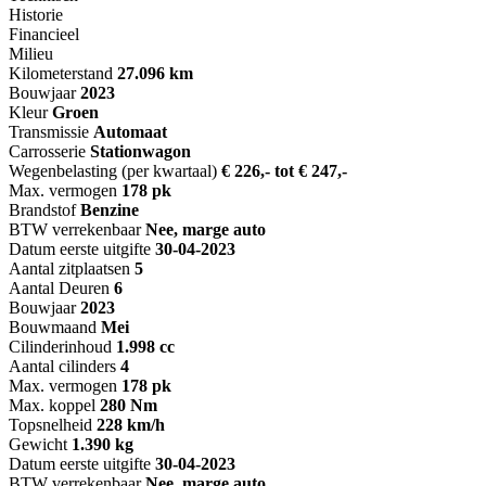
Historie
Financieel
Milieu
Kilometerstand
27.096 km
Bouwjaar
2023
Kleur
Groen
Transmissie
Automaat
Carrosserie
Stationwagon
Wegenbelasting (per kwartaal)
€ 226,- tot € 247,-
Max. vermogen
178 pk
Brandstof
Benzine
BTW verrekenbaar
Nee, marge auto
Datum eerste uitgifte
30-04-2023
Aantal zitplaatsen
5
Aantal Deuren
6
Bouwjaar
2023
Bouwmaand
Mei
Cilinderinhoud
1.998 cc
Aantal cilinders
4
Max. vermogen
178 pk
Max. koppel
280 Nm
Topsnelheid
228 km/h
Gewicht
1.390 kg
Datum eerste uitgifte
30-04-2023
BTW verrekenbaar
Nee, marge auto