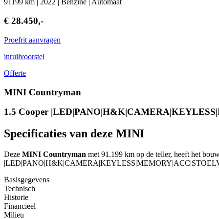
91199 km | 2022 | Benzine | Automaat
€ 28.450,-
Proefrit aanvragen
inruilvoorstel
Offerte
MINI Countryman
1.5 Cooper |LED|PANO|H&K|CAMERA|KEYLE
Specificaties van deze MINI
Deze
MINI Countryman
met 91.199 km op de teller, heeft het bouw
|LED|PANO|H&K|CAMERA|KEYLESS|MEMORY|ACC|STOEL
Basisgegevens
Technisch
Historie
Financieel
Milieu